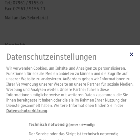
Tel.: 07961 / 9155-0
Fax: 07961 / 9155-11
Mail an das Sekretariat
Kontakt
Datenschutzeinstellungen
Leitung
Sekretariat
Schulverwaltungsassistenz
Wir verwenden Cookies, um Inhalte und Anzeigen zu personalisieren,
Pforte
Funktionen für soziale Medien anbieten zu können und die Zugriffe auf
unserer Website zu analysieren. Außerdem geben wir Informationen zu
SMV
Ihrer Verwendung unserer Website an unsere Partner für soziale Medien,
Werbung und Analysen weiter. Unsere Partner führen diese
Informationen möglicherweise mit weiteren Daten zusammen, die Sie
ihnen bereitgestellt haben oder die sie im Rahmen Ihrer Nutzung der
Service
Dienste gesammelt haben. Weitere Informationen finden Sie in der
Datenschutzerklärung
.
FAQs
Downloads
Stellenangebote
Technisch notwendig
(immer notwendig)
Anfahrt
Der Service oder das Skript ist technisch notwendig.
Links