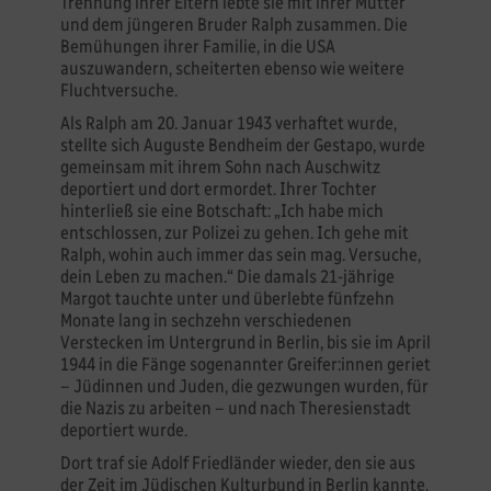
Trennung ihrer Eltern lebte sie mit ihrer Mutter
und dem jüngeren Bruder Ralph zusammen. Die
Bemühungen ihrer Familie, in die USA
auszuwandern, scheiterten ebenso wie weitere
Fluchtversuche.
Als Ralph am 20. Januar 1943 verhaftet wurde,
stellte sich Auguste Bendheim der Gestapo, wurde
gemeinsam mit ihrem Sohn nach Auschwitz
deportiert und dort ermordet. Ihrer Tochter
hinterließ sie eine Botschaft: „Ich habe mich
entschlossen, zur Polizei zu gehen. Ich gehe mit
Ralph, wohin auch immer das sein mag. Versuche,
dein Leben zu machen.“ Die damals 21-jährige
Margot tauchte unter und überlebte fünfzehn
Monate lang in sechzehn verschiedenen
Verstecken im Untergrund in Berlin, bis sie im April
1944 in die Fänge sogenannter Greifer:innen geriet
– Jüdinnen und Juden, die gezwungen wurden, für
die Nazis zu arbeiten – und nach Theresienstadt
deportiert wurde.
Dort traf sie Adolf Friedländer wieder, den sie aus
der Zeit im Jüdischen Kulturbund in Berlin kannte.