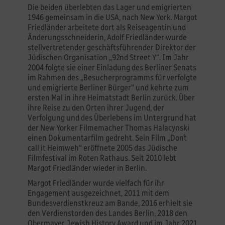
Die beiden überlebten das Lager und emigrierten
1946 gemeinsam in die USA, nach New York. Margot
Friedländer arbeitete dort als Reiseagentin und
Änderungsschneiderin, Adolf Friedländer wurde
stellvertretender geschäftsführender Direktor der
Jüdischen Organisation „92nd Street Y“. Im Jahr
2004 folgte sie einer Einladung des Berliner Senats
im Rahmen des „Besucherprogramms für verfolgte
und emigrierte Berliner Bürger“ und kehrte zum
ersten Mal in ihre Heimatstadt Berlin zurück. Über
ihre Reise zu den Orten ihrer Jugend, der
Verfolgung und des Überlebens im Untergrund hat
der New Yorker Filmemacher Thomas Halacynski
einen Dokumentarfilm gedreht. Sein Film „Don´t
call it Heimweh“ eröffnete 2005 das Jüdische
Filmfestival im Roten Rathaus. Seit 2010 lebt
Margot Friedländer wieder in Berlin.
Margot Friedländer wurde vielfach für ihr
Engagement ausgezeichnet, 2011 mit dem
Bundesverdienstkreuz am Bande, 2016 erhielt sie
den Verdienstorden des Landes Berlin, 2018 den
Obermayer Jewish History Award und im Jahr 2021