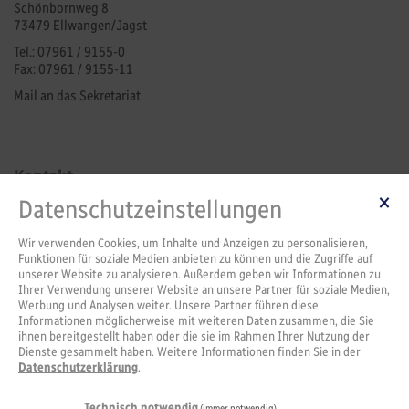
Schönbornweg 8
73479 Ellwangen/Jagst
Tel.: 07961 / 9155-0
Fax: 07961 / 9155-11
Mail an das Sekretariat
Kontakt
Datenschutzeinstellungen
Leitung
Sekretariat
Schulverwaltungsassistenz
Wir verwenden Cookies, um Inhalte und Anzeigen zu personalisieren,
Pforte
Funktionen für soziale Medien anbieten zu können und die Zugriffe auf
unserer Website zu analysieren. Außerdem geben wir Informationen zu
SMV
Ihrer Verwendung unserer Website an unsere Partner für soziale Medien,
Werbung und Analysen weiter. Unsere Partner führen diese
Informationen möglicherweise mit weiteren Daten zusammen, die Sie
ihnen bereitgestellt haben oder die sie im Rahmen Ihrer Nutzung der
Service
Dienste gesammelt haben. Weitere Informationen finden Sie in der
Datenschutzerklärung
.
FAQs
Downloads
Stellenangebote
Technisch notwendig
(immer notwendig)