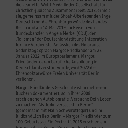
die Jeanette-Wolff-Medaille der Gesellschaft für
christlich-jüdische Zusammenarbeit. 2018, erhielt
sie, gemeinsam mit der Shoah-Überlebenden Inge
Deutschkron, die Ehrenbürgerwürde des Landes
Berlin und am 14. Mai 2019, im Beisein von
Bundeskanzlerin Angela Merkel (CDU), den
„Talisman“ der Deutschlandstiftung Integration
für ihre Verdienste. Anlässlich des Holocaust-
Gedenktags sprach Margot Friedländer am 27.
Januar 2022 im Europaparlament. Margot
Friedländer, deren berufliche Ausbildung in
Deutschland zerstört wurde, wird 2022 die
Ehrendoktorwürde Freien Universität Berlin
verliehen.
Margot Friedländers Geschichte ist in mehreren
Büchern dokumentiert, so in ihrer 2008
erschienenen Autobiografie „Versuche Dein Leben
zu machen. Als Jüdin versteckt in Berlin“
(gemeinsam mit Malin Schwerdtfeger) und im
Bildband „Ich lieb‘ Berlin – Margot Friedländer zum
100. Geburtstag. Ein Portrait“. 2015 erschien ein
Hörbuch ihres Buchs „Versuche Dein Leben zu