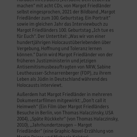
machen“ mit acht CDs, von Margot Friedländer
selbst eingesprochen, 2021 der Bildband „Margot
Friedländer zum 100. Geburtstag. Ein Portrait“
sowie im gleichen Jahr das Interviewbuch zu
Margot Friedländers 100. Geburtstag „Ich tue es
für Euch“. Der Untertitel: „Was wir von einer
hundertjährigen Holocaustüberlebenden über
Vergebung, Hoffnung und Toleranz lernen
können.“ Darin wird Margot Friedländer von der
früheren Justizministerin und jetzigen
Antisemitismusbeauftragten von NRW, Sabine
Leutheusser-Schnarrenberger (FDP), zu ihrem
Leben als Jüdin in Deutschland während des
Holocausts interviewt.
Außerdem hat Margot Friedländer in mehreren
Dokumentarfilmen mitgewirkt: „Don’t call it
Heimweh“ (Ein Film über Margot Friedländers
Besuche in Berlin, von Thomas Halaczinsky, USA
2004), „Späte Rückkehr“ (von Thomas Halaczinsky,
2010), „Jahrhundertzeugen – Margot
Friedländer“ (eine Graphic-Novel-Erzählung von